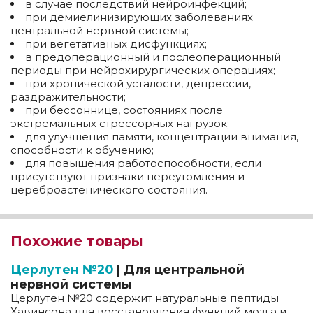
в случае последствий нейроинфекций;
при демиелинизирующих заболеваниях
центральной нервной системы;
при вегетативных дисфункциях;
в предоперационный и послеоперационный
периоды при нейрохирургических операциях;
при хронической усталости, депрессии,
раздражительности;
при бессоннице, состояниях после
экстремальных стрессорных нагрузок;
для улучшения памяти, концентрации внимания,
способности к обучению;
для повышения работоспособности, если
присутствуют признаки переутомления и
цереброастенического состояния.
Похожие товары
Церлутен №20
| Для центральной
нервной системы
Церлутен №20 содержит натуральные пептиды
Хавинсона для восстановления функций мозга и