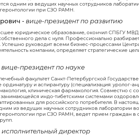
ется одним из ведущих научных сотрудников лаборатии
 геронтологии при СЗО РАМН.
По болезням
Комплексы ПРО
рович -
вице-президент по развитию
высшее юридическое образование, окончил СПБГУ МВД
обственного дела с нуля. Профессионально разбираетс
 Успешно руководит всеми бизнес-процессами Центра
тельность компании, определяет стратегические цели
-
вице-президент по науке
л лечебный факультет Санкт-Петербургской Государст
 ординатуру и аспирантуру (специализация: уролог-анд
рмакология, клиническая фармакология. Совместно с
и, занимающейся индо-тибетскими системами оздоров
аптированных для российского потребителя. В настоя
дним из ведущих научных сотрудников лаборатории во
 геронтологии при СЗО РАМН, ведет прием граждан в 
рупп.
-
исполнительный директор