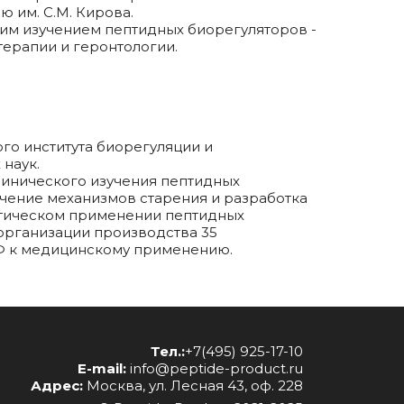
 им. С.М. Кирова.
им изучением пептидных биорегуляторов -
терапии и геронтологии.
го института биорегуляции и
наук.
линического изучения пептидных
чение механизмов старения и разработка
етическом применении пептидных
 организации производства 35
Ф к медицинскому применению.
Тел.:
+7(495) 925-17-10
E-mail:
info@peptide-product.ru
Адрес:
Москва, ул. Лесная 43, оф. 228