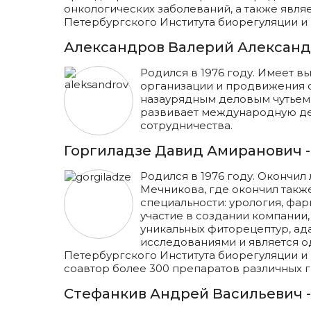
онкологических заболеваний, а также явля
Петербургского Института биорегуляции и
Прайс лист
Александров Валерий Александ
Родился в 1976 году. Имеет 
организации и продвижения с
назаурядным деловым чутьем.
развивает международную дея
сотрудничества.
Горгиладзе Давид Амиранович 
Родился в 1976 году. Окончи
Мечникова, где окончил также
специальности: урология, фа
участие в создании компани
уникальных фиторецептур, ад
исследованиями и является о
Петербургского Института биорегуляции и
соавтор более 300 препаратов различных г
Стефанкив Андрей Васильевич 