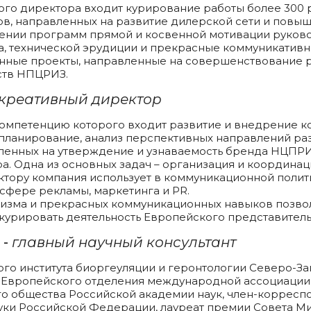
го директора входит курирование работы более 300 р
в, направленных на развитие дилерской сети и повыш
рении программ прямой и косвенной мотивации руков
ма, технической эрудиции и прекрасные коммуникатив
нные проекты, направленные на совершенствование р
ств НПЦРИЗ.
креативный директор
компетенцию которого входит развитие и внедрение 
планирование, анализ перспективных направлений раз
вленных на утверждение и узнаваемость бренда НЦП
а. Одна из основных задач – организация и координац
ктору компания использует в коммуникационной поли
сфере рекламы, маркетинга и PR.
тизма и прекрасных коммуникационных навыков позво
 курировать деятельность Европейского представител
 -
главный научный консультант
го института биоргеуляции и геронтологии Северо-З
 Европейского отделения международной ассоциации 
го общества Российской академии наук, член-коррес
ауки Российской Федерации, лауреат премии Совета Ми