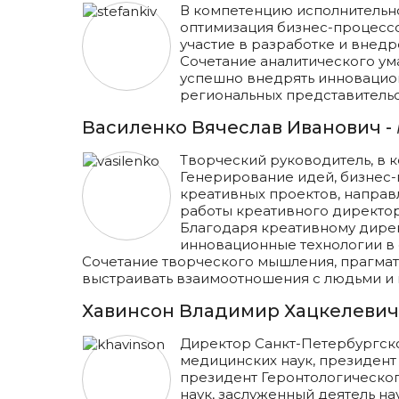
В компетенцию исполнительно
оптимизация бизнес-процессо
участие в разработке и внед
Сочетание аналитического у
успешно внедрять инновацио
региональных представитель
Василенко Вячеслав Иванович -
Творческий руководитель, в 
Генерирование идей, бизнес-
креативных проектов, напра
работы креативного директор
Благодаря креативному дире
инновационные технологии в 
Сочетание творческого мышления, прагма
выстраивать взаимоотношения с людьми и
Хавинсон Владимир Хацкелевич
Директор Санкт-Петербургско
медицинских наук, президент
президент Геронтологическо
наук, заслуженный деятель н