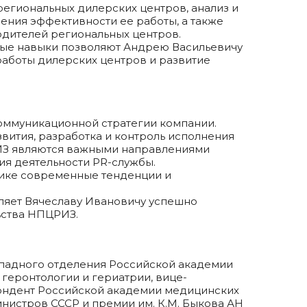
егиональных дилерских центров, анализ и
ения эффективности ее работы, а также
одителей региональных центров.
ные навыки позволяют Андрею Васильевичу
аботы дилерских центров и развитие
коммуникационной стратегии компании.
вития, разработка и контроль исполнения
РИЗ являются важными направлениями
ия деятельности PR-службы.
тике современные тенденции и
ляет Вячеславу Ивановичу успешно
ьства НПЦРИЗ.
ападного отделения Российской академии
геронтологии и гериатрии, вице-
пондент Российской академии медицинских
нистров СССР и премии им. К.М. Быкова АН