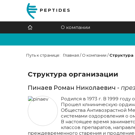
PEPTIDES
О компании
Цитомаксы
-
натуральные
Структура организации
пептиды в капсулах
Доставка и оплата
Путь к странице:
Главная
/
О компании
/
Структура
Комплексы в растворе
-
Персональные данные
натуральные пептиды
вводятся путем втирания в
Структура организации
Сотрудничество
область запястья
Пинаев Роман Николаевич -
пре
Профилактические
Контакты
Родился в 1973 г. В 1999 го
Anti-age complex NB
Прошел клниническую ординат
Общества Антивозрастной Мед
Декоративная косметика
системами оздоровления о о
В настоящее время занимает
Косметика Youth Gems
классов препаратов, направл
преждевременного старения и продление 
Литература