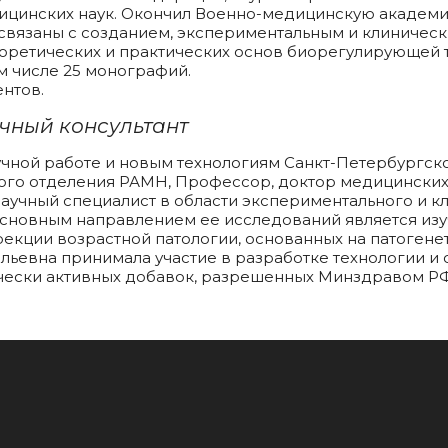
ицинских наук. Окончил Военно-медицинскую академию
вязаны с созданием, экспериментальным и клиническ
еоретических и практических основ биорегулирующей 
м числе 25 монографий.
ентов.
чный консультант
учной работе и новым технологиям Санкт-Петербургско
го отделения РАМН, Профессор, доктор медицинских 
учный специалист в области экспериментального и к
сновным направлением ее исследований является изу
екции возрастной патологии, основанных на патоген
ольевна принимала участие в разработке технологии и
чески активных добавок, разрешенных Минздравом Р