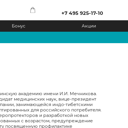
+7 495 925-17-10
Бонус
Акции
ированные
Вы можете получать
х
бонусы с каждого
купленного товара
натуральные
ксы жидкие
Подробно...
ые
ицинскую академию имени И.И. Мечникова.
дидат медицинских наук, вице-президент
мпании, занимающейся индо-тибетскими
тированных для российского потребителя.
еропротекторов и разработкой новых
ированных с возрастом, предупреждение
оту посвященную профилактике