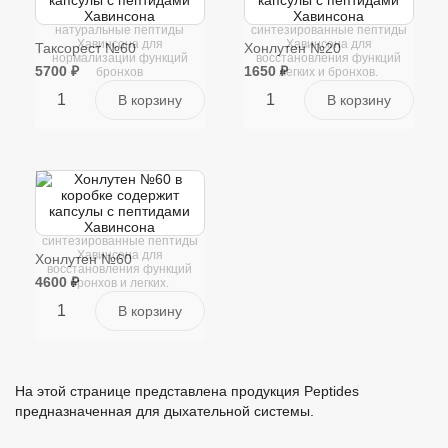
Таксорест №60 содержит
Хонлутен №20 содержит
натуральные пептиды
синтезированные пептиды
Хавинсона для
Хавинсона для
Таксорест №60
Хонлутен №20
нормализации функций
восстановления функций
5700 ₽
1650 ₽
бронхов
легких и бронхов.
Хонлутен №60 содержит
синтезированные пептиды
Хавинсона для
Хонлутен №60
восстановления функций
4600 ₽
бронхов и легких.
На этой странице представлена продукция Peptides
предназначенная для дыхательной системы.