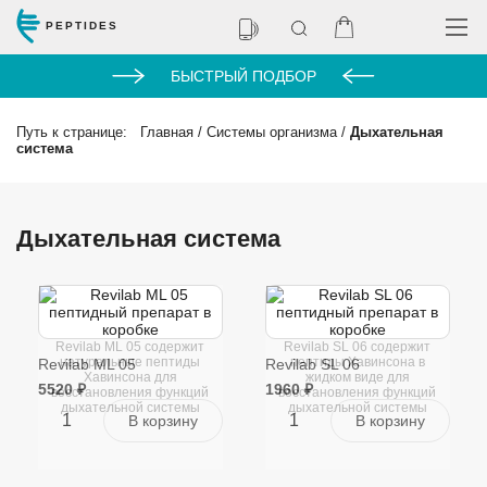
PEPTIDES
БЫСТРЫЙ ПОДБОР
Путь к странице:
Главная
/
Системы организма
/
Дыхательная
система
Дыхательная система
Revilab ML 05 содержит
Revilab SL 06 содержит
натуральные пептиды
пептиды Хавинсона в
Revilab ML 05
Revilab SL 06
Хавинсона для
жидком виде для
5520 ₽
1960 ₽
восстановления функций
восстановления функций
дыхательной системы
дыхательной системы