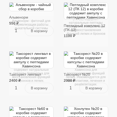
Пептидный комплекс 12
Альвенорм
(ПК 12) содержит
Альвенорм - фиточай для
натуральные пептиды
550 ₽
нормализации работы
Пептидный комплекс 12
Хавинсона в жидком виде
дыхательной системы
(ПК-12)
для восстановления
функций легких и бронхов
1100 ₽
Таксорест №20 содержит
Таксорест лингвал
натуральные пептиды
содержит натуральные
Хавинсона для
пептиды Хавинсона для
восстановления функций
Таксорест лингвал
Таксорест №20
восстановления функций
легких. Рекомендуется для
2400 ₽
2000 ₽
бронхов и легких.
профилактики, лечения и
реабилитации.