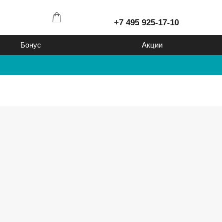
+7 495 925-17-10
Бонус
Акции
ванные
Вы можете получать
т
бонусы с каждого
купленного товара
уральные
 жидкие под
Подробно...
т