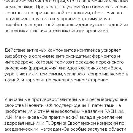
экологически чистого сырья, что в современных условиях
немаловажно. Препарат, получаемый из биомассы корня
женьшеня по оригинальной технологии, обеспечивает
антиоксидантную защиту организма, стимулируя
выработку эндогенной супероксиддисмутазы – одной из
основных антиокислительных систем организма.
Действие активных компонентов комплекса ускоряет
выработку в организме антиоксидатных ферментов и
интерферона, которые тормозят реакцию перекисного
окисления (разрушения) липидов клеточных мембран,
укрепляют их и, тем самым, усиливают сопротивляемость
тканей, и тормозят преждевременное старение.
Уникальные противовоспалительные и регенерирующие
свойства Неовитина® подтверждены 11 патентами на
изобретения и отмечены золотыми медалями РАЕН им.
И.И. Мечникова «За практический вклад в укрепление
здоровья нации» и П. Эрлиха Европейской комиссии по
академическим наградам «За особые заслуги в области