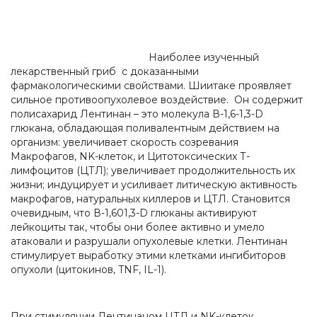
Наиболее изученный
лекарственный гриб с доказанными
фармакологическими свойствами. Шиитаке проявляет
сильное противоопухолевое воздействие. Он содержит
полисахарид Лентинан – это молекула В-1,6-1,3-D
глюкана, обладающая поливалентным действием на
организм: увеличивает скорость созревания
Макрофагов, NK-клеток, и Цитотоксических Т-
лимфоцитов (ЦТЛ); увеличивает продолжительность их
жизни; индуцирует и усиливает литическую активность
макрофагов, натуральных киллеров и ЦТЛ. Становится
очевидным, что В-1,601,3-D глюканы активируют
лейкоциты так, чтобы они более активно и умело
атаковали и разрушали опухолевые клетки. Лентинан
стимулирует выработку этими клетками ингибиторов
опухоли (цитокинов, TNF, IL-1).
При стимуляции Лентинаном ЦТЛ и NK-клеток