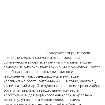
Содержит эфирные масла,
полезные смолы, незаменимые для здоровья
органические кислоты, витамины и уникальнейшие
природные антиоксиданты эхиноцин и эхинолон. Состав
лечебных жизненно важных витаминов и
микроэлементов, содержащихся в эхинацее,
чрезвычайно богат - витамины А,С,Е, магний, марганец,
калий, натрий и др. Это чудесное растение чрезвычайно
богато питательными веществами, железом,
необходимым для формирования красных кровяных
телец и улучшающим состав крови, кальцием,
незаменимым для сильных костей и зубов, что