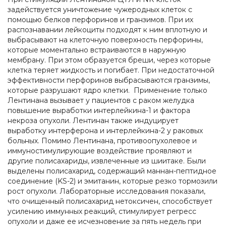
задействуется уничтожение чужеродных клеток с
помощью белков перфоринов и гранзимов. При их
распознавании лейкоциты подходят к ним вплотную и
выбрасывают на клеточную поверхность перфорины,
которые моментально встраиваются в наружную
мембрану. При этом образуется бреши, через которые
клетка теряет жидкость и погибает. При недостаточной
эффективности перфоринов выбрасываются гранзимы,
которые разрушают ядро клетки. Применение только
Лентинана вызывает у пациентов с раком желудка
повышение выработки интерлейкина-1 и фактора
некроза опухоли. Лентинан также индуцирует
выработку интерферона и интерлейкина-2 у раковых
больных. Помимо Лентинана, противоопухолевое и
иммуностимулирующие воздействие проявляют и
другие полисахариды, извлеченные из шиитаке. Были
выделены полисахарид, содержащий маннан-пептидное
соединение (KS-2) и эмитанин, которые резко тормозили
рост опухоли. Лабораторные исследования показали,
что очищенный полисахарид нетоксичен, способствует
усилению иммунных реакций, стимулирует регресс
опухоли и даже ее исчезновение за пять недель при