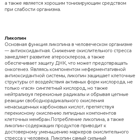
а также является хорошим тонизирующим средством
при слабости организма.
Ликопин
Основная функция ликопина в человеческом организме
— антиоксидантная. Снижение окислительного стресса
замедляет развитие атеросклероза, а также
обеспечивает защиту ДНК, что может предотвращать
онкогенез. Являясь компонентом неферментативной
антиоксидантной системы, ликопин защищает клеточные
структуры от воздействия активных форм кислорода, не
только «гася» синглетный кислород, но также
нейтрализуя перекисные радикалы и обрывая цепные
реакции свободнорадикального окисления
ненасыщенных карбоновых кислот, препятствуя
перекисному окислению липидных компонентов
клеточных мембран.Потребление ликопина, а также
ликопин-содержащих продуктов приводит к
достоверному уменьшению маркеров окислительного
стресса у человека. Ликопин самый сильный