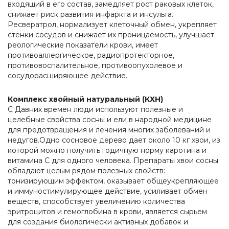
входящий в его состав, замедляет рост раковых клеток,
снижает риск развития инфаркта и инсульта.
Ресвератрол, нормализует клеточный обмен, укрепляет
стенки сосудов и снижает их проницаемость, улучшает
реологические показатели крови, имеет
противоаллергическое, радиопротекторное,
противовоспалительное, противоопухолевое и
сосудорасширяющее действие.
Комплекс хвойный натуральный (КХН)
С Давних времен люди используют полезные и
целебные свойства сосны и ели в народной медицине
для предотвращения и лечения многих заболеваний и
недугов.Одно сосновое дерево дает около 10 кг хвои, из
которой можно получить годичную норму каротина и
витамина С для одного человека. Препараты хвои сосны
обладают целым рядом полезных свойств:
тонизирующим эффектом, оказывает общеукрепляющее
и иммуностимулирующее действие, усиливает обмен
веществ, способствует увеличению количества
эритроцитов и гемоглобина в крови, является сырьем
для создания биологически активных добавок и