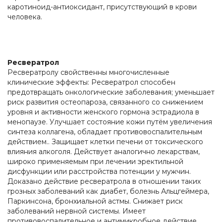
каротиноид-антиоксидант, присутствующий в крови
человека.
Ресвератрол
Ресвератролу свойственны многочисленные
клинические эффекты: Ресвератрол способен
предотвращать онкологические заболевания; уменьшает
риск развития остеопароза, связанного со снижением
уровня и активности женского гормона эстрадиола в
менопаузе. Улучшает состояние кожи путём увеличения
синтеза коллагена, обладает противовоспалительным
действием.. Защищает клетки печени от токсического
влияния алкоголя. Действует аналогично лекарствам,
широко применяемым при лечении эректильной
дисфункции или расстройства потенции у мужчин.
Доказано действие ресвератрола в отношении таких
грозных заболеваний как диабет, болезнь Альцгеймера,
Паркинсона, бронхиальной астмы. Снижает риск
заболеваний нервной системы. Имеет
противовоспалительное и антимикробное действие.