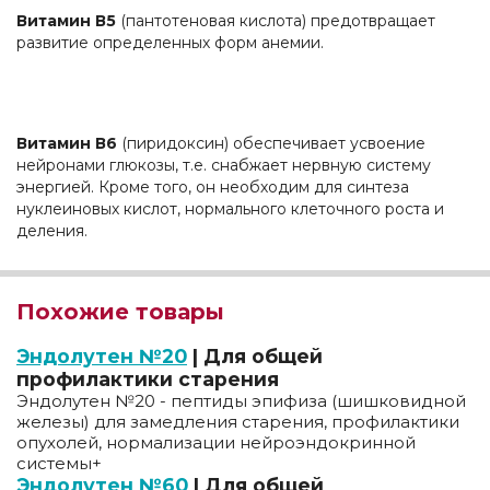
Витамин В5
(пантотеновая кислота) предотвращает
развитие определенных форм анемии.
Витамин В6
(пиридоксин) обеспечивает усвоение
нейронами глюкозы, т.е. снабжает нервную систему
энергией. Кроме того, он необходим для синтеза
нуклеиновых кислот, нормального клеточного роста и
деления.
Похожие товары
Эндолутен №20
| Для общей
профилактики старения
Эндолутен №20 - пептиды эпифиза (шишковидной
железы) для замедления старения, профилактики
опухолей, нормализации нейроэндокринной
системы+
Эндолутен №60
| Для общей