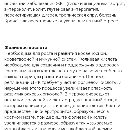
инфекции, заболевания ЖКТ (гипо- и анацидный гастрит,
энтероколит, колит, глутеновая энтеропатия,
персистирующая диарея, тропическая спру, болезнь
Крона), злокачественные опухоли, длительный стресс.
Фолиевая кислота
Необходима для роста и развития кровеносной,
кроветворной и иммунной систем. Фолиевая кислота
необходима для создания и поддержания в здоровом
состоянии новых клеток, поэтому её наличие особенно
важно в периоды развития организма. Процесс
репликации ДНК требует участия фолиевой кислоты, и
нарушение этого процесса увеличивает опасность
развития раковых опухолей. В первую очередь от
нехватки фолиевой кислоты страдает костный мозг, в
котором происходит активное деление клеток. Клетки-
предшественники эритроцитов, образующиеся в
костном мозге, при дефиците фолиевой кислоты
увеличиваются в размере, образуя так называемые
мегалобласты и приводя к мегалобластной анемии.