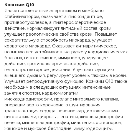
Коэнзим Q10
Является клеточным энергетиком и мембрано
стабилизатором, оказывает антиоксидантное,
противоопухолевое, антиатеросклеротическое
действие, нормализирует липидный состав крови,
улучшает реологические свойства крови. Повышает
сократительную способность миокарда, улучшает
кровоток в миокарде. Оказывает антиаритмическое,
повышающее устойчивость нагрузке у кардиологических
больных, гипотензивное, иммуномодулирующее
действие, противоаллергическое действие,
гепатопротекторное действие. Улучшает функцию
внешнего дыхания, регулирует уровень глюкозы в крови.
Улучшает репродуктивную функцию. Коэнзим Q10 также
необходим в следующих ситуациях: интенсивные
занятия спортом, кардиомиопатии,
миокардиодистрофии, пролапс митрального клапана,
операции аорто-коронарного шунтирования,
трансплантация сердца, лечение кардиотоксичными
цитостатиками; циррозы, гепатиты, жировая дистрофия
печени; мышечная дистрофия, миастения, остеопороз;
женское и мужское бесплодие; иммунодефициты,