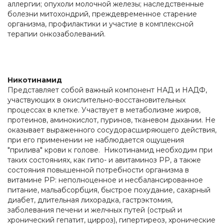
аллергии; опухоли молочной железы; наследственные
болезни митохондрий, преждевременное старение
организма, профилактики и участие в комплексной
терапии онкозаболеваний.
Никотинамид
Представляет собой важный компонент НАД и НАДФ,
участвующих в окислительно-восстановительных
процессах в клетке. Участвует в метаболизме жиров,
протеинов, аминокислот, пуринов, тканевом дыхании. Не
оказывает выраженного сосудорасширяющего действия,
при его применении не наблюдается ощущения
"прилива" крови к голове. Никотинамид необходим при
таких состояниях, как гипо- и авитаминоз РР, а также
состояния повышенной потребности организма в
витамине РР: неполноценное и несбалансированное
питание, мальабсорбция, быстрое похудание, сахарный
диабет, длительная лихорадка, гастрэктомия,
заболевания печени и желчных путей (острый и
хронический гепатит, цирроз), гипертиреоз, хронические