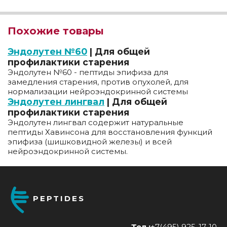
Похожие товары
Эндолутен №60
| Для общей
профилактики старения
Эндолутен №60 - пептиды эпифиза для
замедления старения, против опухолей, для
нормализации нейроэндокринной системы
Эндолутен лингвал
| Для общей
профилактики старения
Эндолутен лингвал содержит натуральные
пептиды Хавинсона для восстановления функций
эпифиза (шишковидной железы) и всей
нейроэндокринной системы.
PEPTIDES
Тел.:
+7(495) 925-17-10