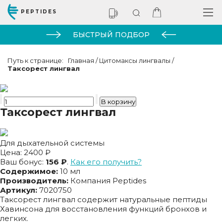
PEPTIDES
БЫСТРЫЙ ПОДБОР
Путь к странице:
Главная
/
Цитомаксы лингвалы
/
Таксорест лингвал
Таксорест лингвал
Для дыхательной системы
Цена:
2400 ₽
Ваш бонус:
156 ₽
.
Как его получить?
Содержимое:
10 мл
Производитель:
Компания Peptides
Артикул:
7020750
Таксорест лингвал содержит натуральные пептиды
Хавинсона для восстановления функций бронхов и
легких.