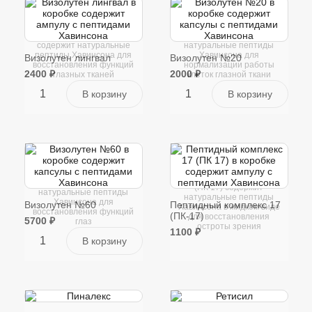
Визолутен лингвал
Визолутен №20 содержит
содержит натуральные
натуральные пептиды
пептиды Хавинсона для
Хавинсона для
Визолутен лингвал
Визолутен №20
восстановления функций
нормализации работы
2400 ₽
2000 ₽
глазных тканей
клеток глазной ткани
Пептидный комплекс 17
Визолутен №60 содержит
(ПК 17) содержит
натуральные пептиды
натуральные пептиды
Хавинсона для
Визолутен №60
Пептидный комплекс 17
Хавинсона в жидком виде
восстановления функций
(ПК-17)
для восстановления
5700 ₽
глаз
остроты зрения
1100 ₽