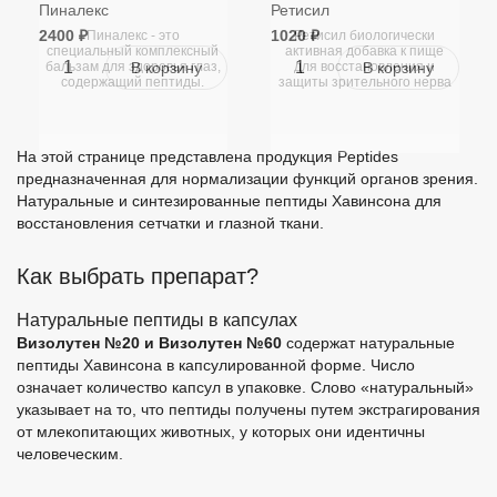
Пиналекс
Ретисил
2400 ₽
1020 ₽
Пиналекс - это
Ретисил биологически
специальный комплексный
активная добавка к пище
бальзам для здоровья глаз,
для восстановления и
содержащий пептиды.
защиты зрительного нерва
На этой странице представлена продукция Peptides
предназначенная для нормализации функций органов зрения.
Натуральные и синтезированные пептиды Хавинсона для
восстановления сетчатки и глазной ткани.
Как выбрать препарат?
Натуральные пептиды в капсулах
Визолутен №20 и Визолутен №60
содержат натуральные
пептиды Хавинсона в капсулированной форме. Число
означает количество капсул в упаковке. Слово «натуральный»
указывает на то, что пептиды получены путем экстрагирования
от млекопитающих животных, у которых они идентичны
человеческим.