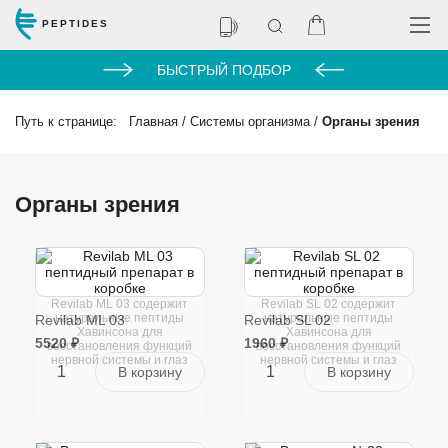
PEPTIDES
БЫСТРЫЙ ПОДБОР
Путь к странице:
Главная
/
Системы организма
/
Органы зрения
Органы зрения
Revilab ML 03 содержит
Revilab SL 02 содержит
натуральные пептиды
натуральные пептиды
Revilab ML 03
Revilab SL 02
Хавинсона для
Хавинсона для
5520 ₽
1960 ₽
восстановления функций
восстановления функций
нервной системы и глаз
нервной системы и глаз